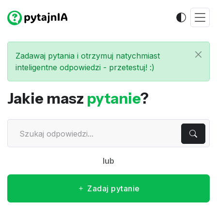
Zadawaj pytania i otrzymuj natychmiast
inteligentne odpowiedzi - przetestuj! :)
Jakie masz
pytanie
?
lub
Zadaj pytanie