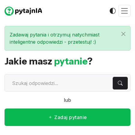
Zadawaj pytania i otrzymuj natychmiast
inteligentne odpowiedzi - przetestuj! :)
Jakie masz
pytanie
?
lub
Zadaj pytanie