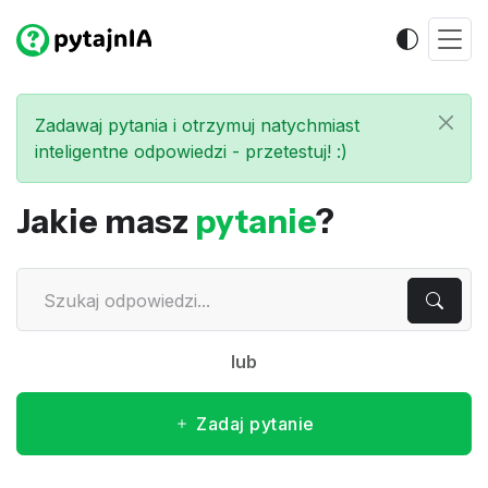
Zadawaj pytania i otrzymuj natychmiast
inteligentne odpowiedzi - przetestuj! :)
Jakie masz
pytanie
?
lub
Zadaj pytanie