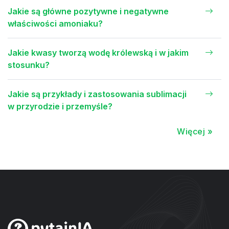
Jakie są główne pozytywne i negatywne
właściwości amoniaku?
Jakie kwasy tworzą wodę królewską i w jakim
stosunku?
Jakie są przykłady i zastosowania sublimacji
w przyrodzie i przemyśle?
Więcej »