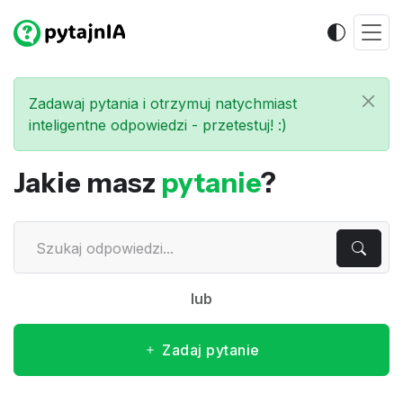
Zadawaj pytania i otrzymuj natychmiast
inteligentne odpowiedzi - przetestuj! :)
Jakie masz
pytanie
?
lub
Zadaj pytanie