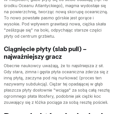
środku Oceanu Atlantyckiego), magma wydostaje się
na powierzchnię, tworząc nową skorupę oceaniczną.
To nowo powstałe pasmo górskie jest gorące i
wysokie. Pod wpływem grawitacji nowa, ciężka skała
"ześlizguje się" na boki, odpychając starsze części
płyty od centrum grzbietu.
Ciągnięcie płyty (slab pull) –
najważniejszy gracz
Obecnie naukowcy uważają, że to najsilniejsza z sił.
Gdy stara, zimna i gęsta płyta oceaniczna zderza się z
inną płytą, zaczyna pod nią nurkować (proces ten
nazywamy subdukcją). Ciężar tej opadającej w głąb
płaszcza płyty dosłownie "wciąga" za sobą całą resztę
ogromnego płata litosfery, podobnie jak ciężki koc
zsuwający się z łóżka pociąga za sobą resztę pościeli.