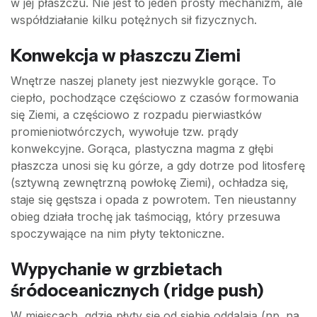
w jej płaszczu. Nie jest to jeden prosty mechanizm, ale
współdziałanie kilku potężnych sił fizycznych.
Konwekcja w płaszczu Ziemi
Wnętrze naszej planety jest niezwykle gorące. To
ciepło, pochodzące częściowo z czasów formowania
się Ziemi, a częściowo z rozpadu pierwiastków
promieniotwórczych, wywołuje tzw. prądy
konwekcyjne. Gorąca, plastyczna magma z głębi
płaszcza unosi się ku górze, a gdy dotrze pod litosferę
(sztywną zewnętrzną powłokę Ziemi), ochładza się,
staje się gęstsza i opada z powrotem. Ten nieustanny
obieg działa trochę jak taśmociąg, który przesuwa
spoczywające na nim płyty tektoniczne.
Wypychanie w grzbietach
śródoceanicznych (ridge push)
W miejscach, gdzie płyty się od siebie oddalają (np. na