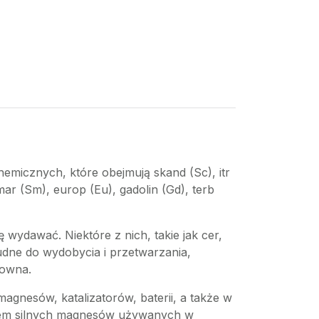
hemicznych, które obejmują skand (Sc), itr
ar (Sm), europ (Eu), gadolin (Gd), terb
 wydawać. Niektóre z nich, takie jak cer,
rudne do wydobycia i przetwarzania,
towna.
agnesów, katalizatorów, baterii, a także w
kiem silnych magnesów używanych w