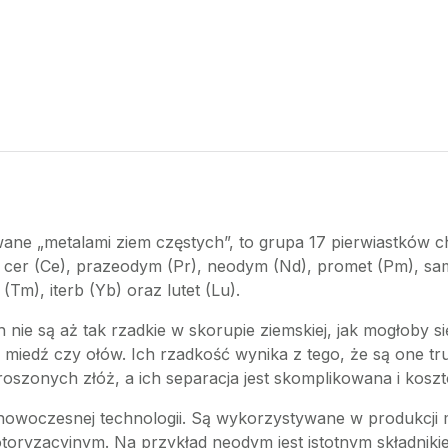
ane „metalami ziem częstych”, to grupa 17 pierwiastków c
), cer (Ce), prazeodym (Pr), neodym (Nd), promet (Pm), sam
(Tm), iterb (Yb) oraz lutet (Lu).
ie są aż tak rzadkie w skorupie ziemskiej, jak mogłoby się
k miedź czy ołów. Ich rzadkość wynika z tego, że są one t
oszonych złóż, a ich separacja jest skomplikowana i kosz
nowoczesnej technologii. Są wykorzystywane w produkcji m
otoryzacyjnym. Na przykład neodym jest istotnym składni