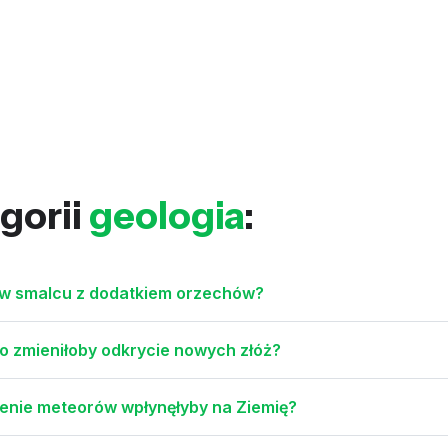
gorii
geologia
:
y w smalcu z dodatkiem orzechów?
co zmieniłoby odkrycie nowych złóż?
zenie meteorów wpłynęłyby na Ziemię?