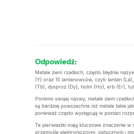
Odpowiedź:
Metale ziem rzadkich, często błędnie nazyw
(Y) oraz 15 lantanowców, czyli: lantan (La
(Tb), dysproz (Dy), holm (Ho), erb (Er), tul 
Pomimo swojej nazwy, metale ziem rzadkich n
są bardziej powszechne niż metale takie ja
ponieważ często występują w postaci rozpr
Te pierwiastki mają kluczowe znaczenie w 
przemyśle elektronicznym, optycznym i m