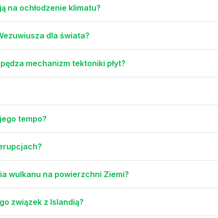
ą na ochłodzenie klimatu?
 Wezuwiusza dla świata?
apędza mechanizm tektoniki płyt?
t jego tempo?
 erupcjach?
a wulkanu na powierzchni Ziemi?
go związek z Islandią?