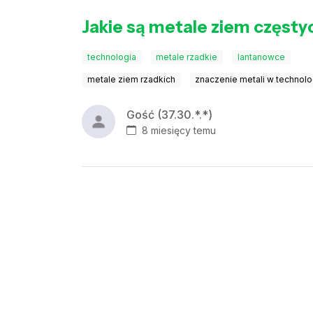
Jakie są metale ziem częsty
technologia
metale rzadkie
lantanowce
metale ziem rzadkich
znaczenie metali w technolo
Gość (37.30.*.*)
8 miesięcy temu