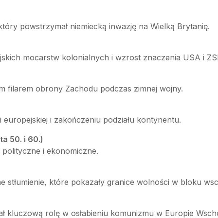
tóry powstrzymał niemiecką inwazję na Wielką Brytanię.
skich mocarstw kolonialnych i wzrost znaczenia USA i ZS
ym filarem obrony Zachodu podczas zimnej wojny.
 europejskiej i zakończeniu podziału kontynentu.
a 50. i 60.)
i polityczne i ekonomiczne.
ne stłumienie, które pokazały granice wolności w bloku ws
ał kluczową rolę w osłabieniu komunizmu w Europie Wscho