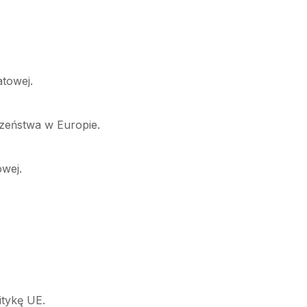
atowej.
czeństwa w Europie.
wej.
itykę UE.