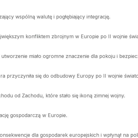
jący wspólną walutę i pogłębiający integrację.
ajwiększym konfliktem zbrojnym w Europie po II wojnie świ
jej utworzenie miało ogromne znaczenie dla pokoju i bezpie
 przyczyniła się do odbudowy Europy po II wojnie świato
hodu od Zachodu, które stało się ikoną zimnej wojny.
rację gospodarczą w Europie.
onsekwencje dla gospodarek europejskich i wpłynął na pol