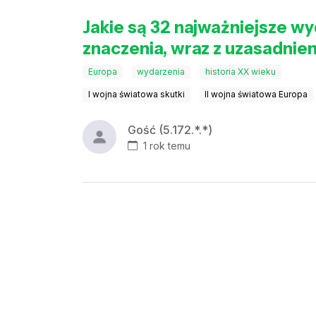
Jakie są 32 najważniejsze w
znaczenia, wraz z uzasadnie
Europa
wydarzenia
historia XX wieku
I wojna światowa skutki
II wojna światowa Europa
Gość (5.172.*.*)
1 rok temu