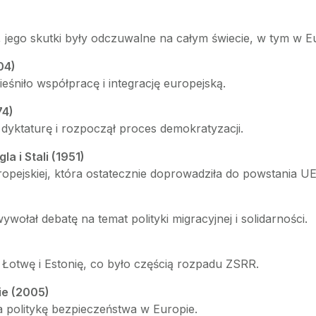
jego skutki były odczuwalne na całym świecie, w tym w Eu
04)
eśniło współpracę i integrację europejską.
74)
yktaturę i rozpoczął proces demokratyzacji.
a i Stali (1951)
ropejskiej, która ostatecznie doprowadziła do powstania UE
łał debatę na temat polityki migracyjnej i solidarności.
 Łotwę i Estonię, co było częścią rozpadu ZSRR.
ie (2005)
a politykę bezpieczeństwa w Europie.