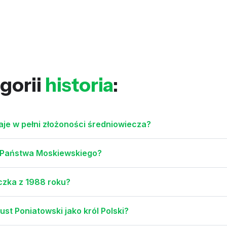
gorii
historia
:
aje w pełni złożoności średniowiecza?
su Państwa Moskiewskiego?
czka z 1988 roku?
ust Poniatowski jako król Polski?