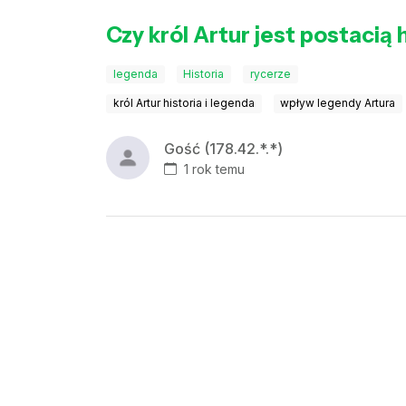
Czy król Artur jest postacią 
legenda
Historia
rycerze
król Artur historia i legenda
wpływ legendy Artura
Gość (178.42.*.*)
1 rok temu