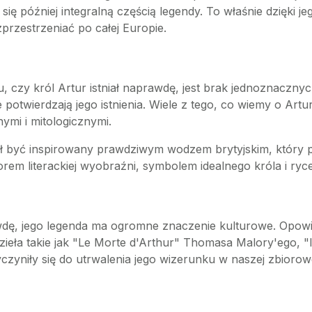
ię później integralną częścią legendy. To właśnie dzięki jeg
zprzestrzeniać po całej Europie.
 czy król Artur istniał naprawdę, jest brak jednoznaczn
 potwierdzają jego istnienia. Wiele z tego, co wiemy o Artur
nymi i mitologicznymi.
ógł być inspirowany prawdziwym wodzem brytyjskim, który
orem literackiej wyobraźni, symbolem idealnego króla i ryc
awdę, jego legenda ma ogromne znaczenie kulturowe. Opowi
. Dzieła takie jak "Le Morte d'Arthur" Thomasa Malory'ego, 
czyniły się do utrwalenia jego wizerunku w naszej zbiorow