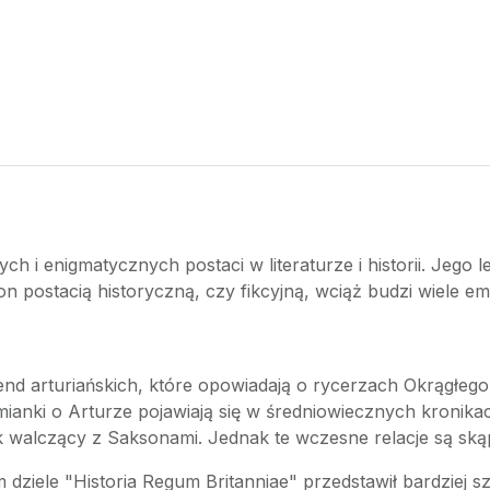
ych i enigmatycznych postaci w literaturze i historii. Jego 
n postacią historyczną, czy fikcyjną, wciąż budzi wiele emo
egend arturiańskich, które opowiadają o rycerzach Okrągłeg
anki o Arturze pojawiają się w średniowiecznych kronikach
ik walczący z Saksonami. Jednak te wczesne relacje są ską
ziele "Historia Regum Britanniae" przedstawił bardziej s