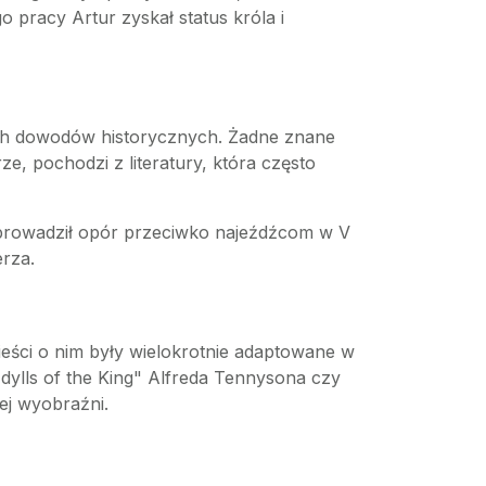
o pracy Artur zyskał status króla i
ych dowodów historycznych. Żadne znane
ze, pochodzi z literatury, która często
 prowadził opór przeciwko najeźdźcom w V
erza.
eści o nim były wielokrotnie adaptowane w
"Idylls of the King" Alfreda Tennysona czy
ej wyobraźni.