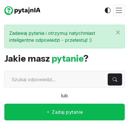
Zadawaj pytania i otrzymuj natychmiast
inteligentne odpowiedzi - przetestuj! :)
Jakie masz
pytanie
?
lub
Zadaj pytanie