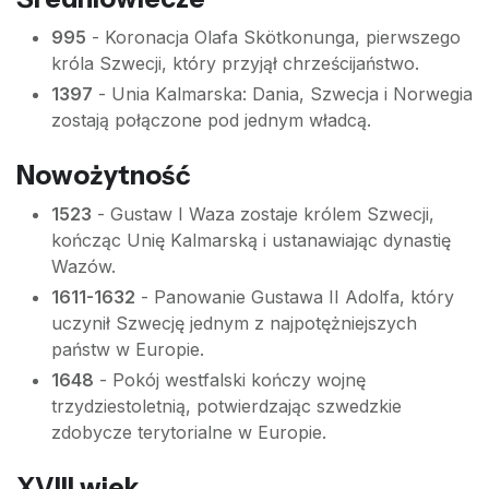
995
- Koronacja Olafa Skötkonunga, pierwszego
króla Szwecji, który przyjął chrześcijaństwo.
1397
- Unia Kalmarska: Dania, Szwecja i Norwegia
zostają połączone pod jednym władcą.
Nowożytność
1523
- Gustaw I Waza zostaje królem Szwecji,
kończąc Unię Kalmarską i ustanawiając dynastię
Wazów.
1611-1632
- Panowanie Gustawa II Adolfa, który
uczynił Szwecję jednym z najpotężniejszych
państw w Europie.
1648
- Pokój westfalski kończy wojnę
trzydziestoletnią, potwierdzając szwedzkie
zdobycze terytorialne w Europie.
XVIII wiek