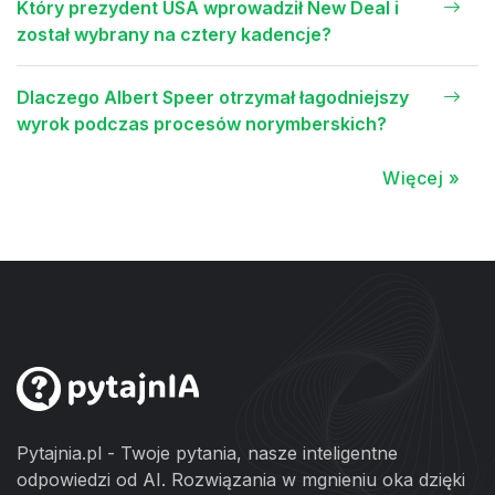
Który prezydent USA wprowadził New Deal i
został wybrany na cztery kadencje?
Dlaczego Albert Speer otrzymał łagodniejszy
wyrok podczas procesów norymberskich?
Więcej »
Pytajnia.pl - Twoje pytania, nasze inteligentne
odpowiedzi od AI. Rozwiązania w mgnieniu oka dzięki