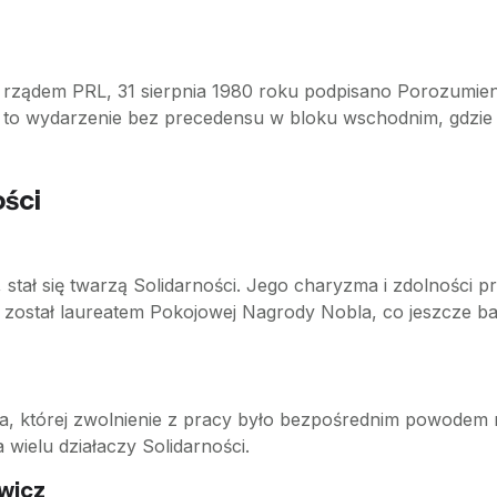
 rządem PRL, 31 sierpnia 1980 roku podpisano Porozumienia
to wydarzenie bez precedensu w bloku wschodnim, gdzie 
ości
j, stał się twarzą Solidarności. Jego charyzma i zdolnośc
u został laureatem Pokojowej Nagrody Nobla, co jeszcze bar
, której zwolnienie z pracy było bezpośrednim powodem ro
a wielu działaczy Solidarności.
wicz