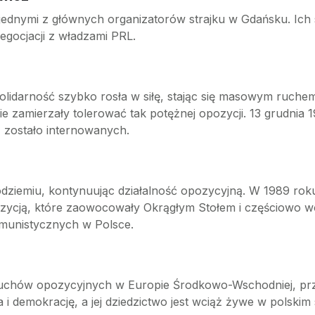
jednymi z głównych organizatorów strajku w Gdańsku. Ich s
egocjacji z władzami PRL.
lidarność szybko rosła w siłę, stając się masowym ruche
e zamierzały tolerować tak potężnej opozycji. 13 grudnia
, zostało internowanych.
odziemiu, kontynuując działalność opozycyjną. W 1989 rok
ozycją, które zaowocowały Okrągłym Stołem i częściowo
munistycznych w Polsce.
ch ruchów opozycyjnych w Europie Środkowo-Wschodniej, prz
 i demokrację, a jej dziedzictwo jest wciąż żywe w polskim