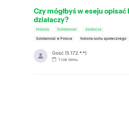
Czy mógłbyś w eseju opisać h
działaczy?
Historia
Solidarność
działacze
Solidarność w Polsce
historia ruchu społecznego
Gość (5.172.*.*)
1 rok temu