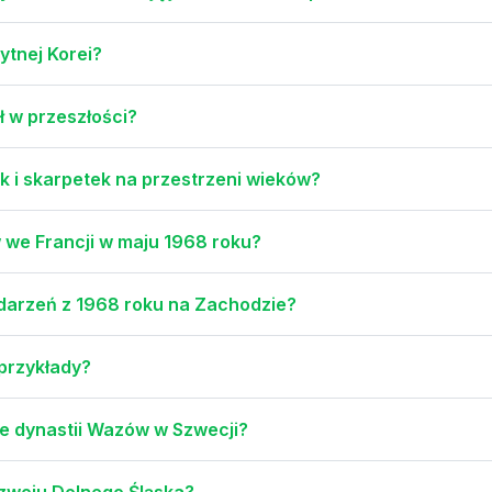
ytnej Korei?
ił w przeszłości?
pek i skarpetek na przestrzeni wieków?
w we Francji w maju 1968 roku?
wydarzeń z 1968 roku na Zachodzie?
o przykłady?
ie dynastii Wazów w Szwecji?
ozwoju Dolnego Śląska?