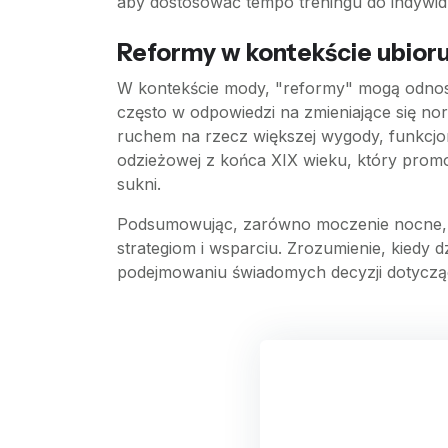
aby dostosować tempo treningu do indywid
Reformy w kontekście ubior
W kontekście mody, "reformy" mogą odnosić
często w odpowiedzi na zmieniające się no
ruchem na rzecz większej wygody, funkcj
odzieżowej z końca XIX wieku, który promo
sukni.
Podsumowując, zarówno moczenie nocne, jak
strategiom i wsparciu. Zrozumienie, kiedy
podejmowaniu świadomych decyzji dotycząc