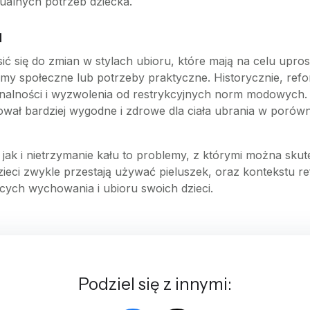
ualnych potrzeb dziecka.
u
 się do zmian w stylach ubioru, które mają na celu upro
rmy społeczne lub potrzeby praktyczne. Historycznie, ref
onalności i wyzwolenia od restrykcyjnych norm modowych
wał bardziej wygodne i zdrowe dla ciała ubrania w porów
 i nietrzymanie kału to problemy, z którymi można skute
 dzieci zwykle przestają używać pieluszek, oraz kontekst
ych wychowania i ubioru swoich dzieci.
Podziel się z innymi: