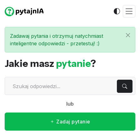
Zadawaj pytania i otrzymuj natychmiast
inteligentne odpowiedzi - przetestuj! :)
Jakie masz
pytanie
?
lub
Zadaj pytanie