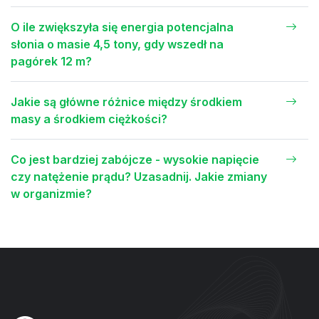
O ile zwiększyła się energia potencjalna
słonia o masie 4,5 tony, gdy wszedł na
pagórek 12 m?
Jakie są główne różnice między środkiem
masy a środkiem ciężkości?
Co jest bardziej zabójcze - wysokie napięcie
czy natężenie prądu? Uzasadnij. Jakie zmiany
w organizmie?