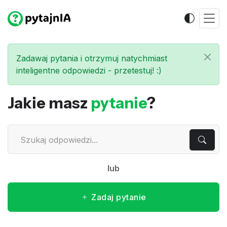
Zadawaj pytania i otrzymuj natychmiast
inteligentne odpowiedzi - przetestuj! :)
Jakie masz
pytanie
?
lub
Zadaj pytanie