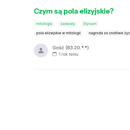
Czym są pola elizyjskie?
mitologia
zaświaty
Elysium
pola elizejskie w mitologii
nagroda za cnotliwe ży
Gość (83.20.*.*)
1 rok temu