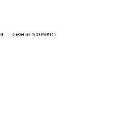
cie
piękne łąki w zaświatach