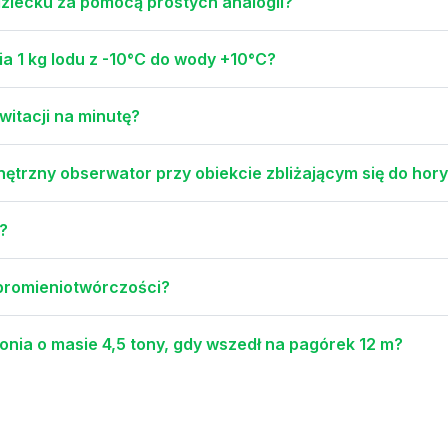
dziecku za pomocą prostych analogii?
ia 1 kg lodu z -10°C do wody +10°C?
witacji na minutę?
ętrzny obserwator przy obiekcie zbliżającym się do hor
?
 promieniotwórczości?
słonia o masie 4,5 tony, gdy wszedł na pagórek 12 m?