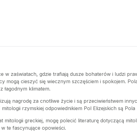
jsce w zaświatach, gdzie trafiają dusze bohaterów i ludzi pr
y mogą cieszyć się wiecznym szczęściem i spokojem. Pola 
, z łagodnym klimatem.
olizują nagrodę za cnotliwe życie i są przeciwieństwem innyc
tologii rzymskiej odpowiednikiem Pol Elizejskich są Pola El
at mitologii greckiej, mogę polecić literaturę dotyczącą mitol
 w te fascynujące opowieści.