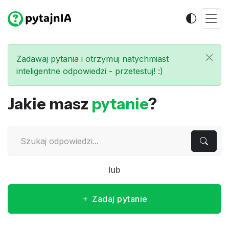
Zadawaj pytania i otrzymuj natychmiast
inteligentne odpowiedzi - przetestuj! :)
Jakie masz
pytanie
?
lub
Zadaj pytanie