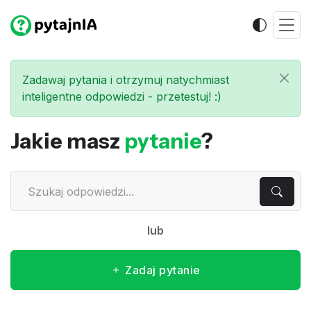
Zadawaj pytania i otrzymuj natychmiast
inteligentne odpowiedzi - przetestuj! :)
Jakie masz
pytanie
?
lub
Zadaj pytanie