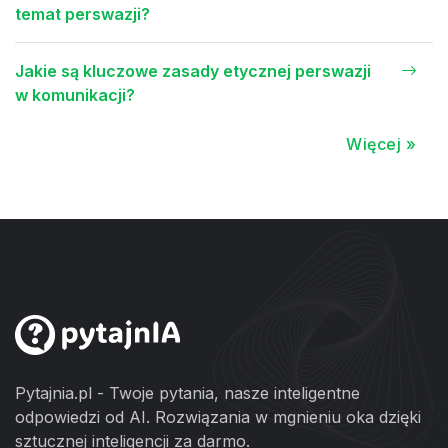
temat perswazji?
Jakie są kluczowe zasady etycznej perswazji
w komunikacji?
Więcej »
Pytajnia.pl - Twoje pytania, nasze inteligentne
odpowiedzi od AI. Rozwiązania w mgnieniu oka dzięki
sztucznej inteligencji za darmo.