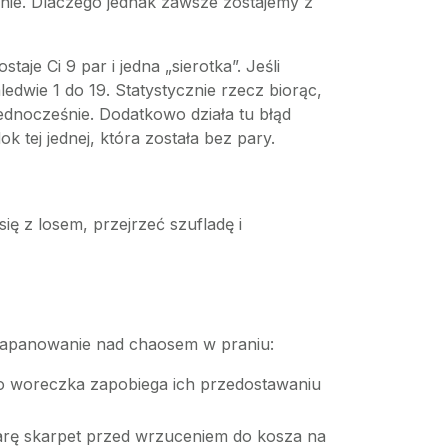
znie. Dlaczego jednak zawsze zostajemy z
je Ci 9 par i jedna „sierotka”. Jeśli
ledwie 1 do 19. Statystycznie rzecz biorąc,
 jednocześnie. Dodatkowo działa tu błąd
 tej jednej, która została bez pary.
ę z losem, przejrzeć szufladę i
 zapanowanie nad chaosem w praniu:
go woreczka zapobiega ich przedostawaniu
 parę skarpet przed wrzuceniem do kosza na