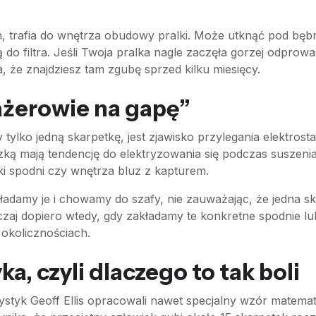
, trafia do wnętrza obudowy pralki. Może utknąć pod bębn
ą do filtra. Jeśli Twoja pralka nagle zaczęła gorzej odpro
sa, że znajdziesz tam zgubę sprzed kilku miesięcy.
sażerowie na gapę”
tylko jedną skarpetkę, jest zjawisko przylegania elektros
ką mają tendencję do elektryzowania się podczas suszenia.
ki spodni czy wnętrza bluz z kapturem.
kładamy je i chowamy do szafy, nie zauważając, że jedna s
czaj dopiero wtedy, gdy zakładamy te konkretne spodnie lu
 okolicznościach.
ka, czyli dlaczego to tak boli
ystyk Geoff Ellis opracowali nawet specjalny wzór matema