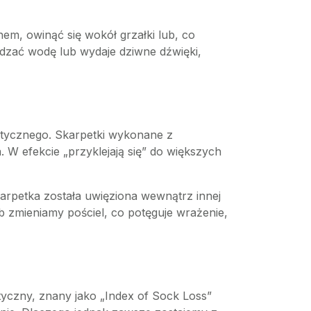
em, owinąć się wokół grzałki lub, co
wadzać wodę lub wydaje dziwne dźwięki,
tatycznego. Skarpetki wykonane z
 W efekcie „przyklejają się” do większych
karpetka została uwięziona wewnątrz innej
b zmieniamy pościel, co potęguje wrażenie,
tyczny, znany jako „Index of Sock Loss”