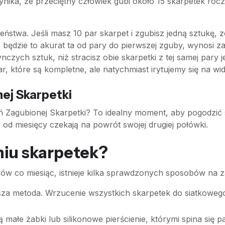
ynika, że przeciętny człowiek gubi około 15 skarpetek roc
a. Jeśli masz 10 par skarpet i zgubisz jedną sztukę, zosta
 będzie to akurat ta od pary do pierwszej zguby, wynosi za
nczych sztuk, niż stracisz obie skarpetki z tej samej pary
które są kompletne, ale natychmiast irytujemy się na widok
ej Skarpetki
 Zagubionej Skarpetki? To idealny moment, aby pogodzić si
e od miesięcy czekają na powrót swojej drugiej połówki.
niu skarpetek?
ów co miesiąc, istnieje kilka sprawdzonych sposobów na
sza metoda. Wrzucenie wszystkich skarpetek do siatkowe
małe żabki lub silikonowe pierścienie, którymi spina się