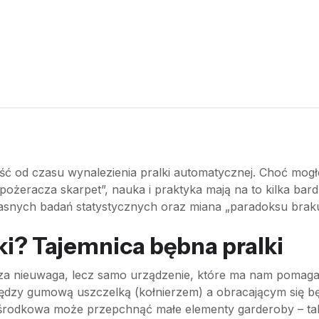
ość od czasu wynalezienia pralki automatycznej. Choć mog
żeracza skarpet”, nauka i praktyka mają na to kilka bard
asnych badań statystycznych oraz miana „paradoksu brakuj
ki? Tajemnica bębna pralki
sza nieuwaga, lecz samo urządzenie, które ma nam pomaga
między gumową uszczelką (kołnierzem) a obracającym się b
środkowa może przepchnąć małe elementy garderoby – takie