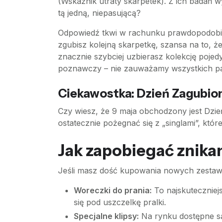
(Wskaźnik utraty skarpetek). Z ich badań w
tą jedną, niepasującą?
Odpowiedź tkwi w rachunku prawdopodobieństw
zgubisz kolejną skarpetkę, szansa na to, że
znacznie szybciej uzbierasz kolekcję pojedy
poznawczy – nie zauważamy wszystkich par, 
Ciekawostka: Dzień Zagubion
Czy wiesz, że 9 maja obchodzony jest Dzień
ostatecznie pożegnać się z „singlami”, któr
Jak zapobiegać znika
Jeśli masz dość kupowania nowych zestaw
Woreczki do prania:
To najskuteczniej
się pod uszczelkę pralki.
Specjalne klipsy:
Na rynku dostępne są 