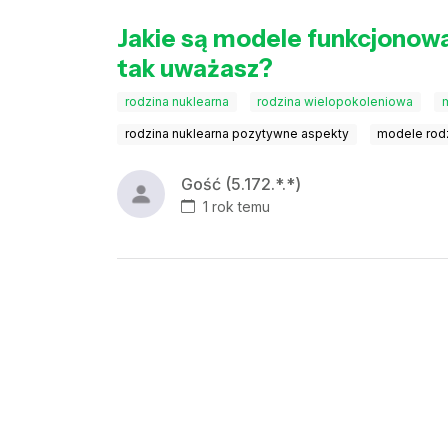
Jakie są modele funkcjonowa
tak uważasz?
rodzina nuklearna
rodzina wielopokoleniowa
rodzina nuklearna pozytywne aspekty
modele rod
Gość (5.172.*.*)
1 rok temu