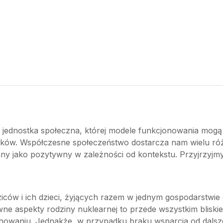
jednostka społeczna, której modele funkcjonowania mogą ró
łonków. Współczesne społeczeństwo dostarcza nam wielu ró
y jako pozytywny w zależności od kontekstu. Przyjrzyjmy s
dziców i ich dzieci, żyjących razem w jednym gospodarstwi
e aspekty rodziny nuklearnej to przede wszystkim bliskie 
howaniu. Jednakże, w przypadku braku wsparcia od dalsze