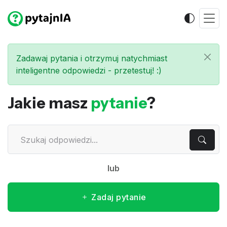
Zadawaj pytania i otrzymuj natychmiast
inteligentne odpowiedzi - przetestuj! :)
Jakie masz
pytanie
?
lub
Zadaj pytanie