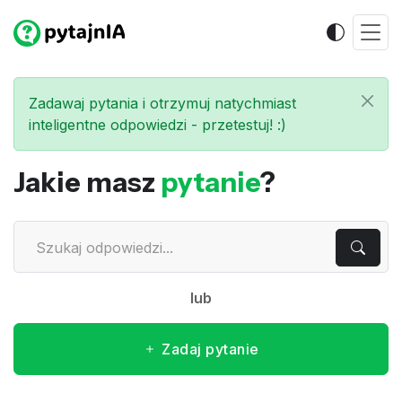
Zadawaj pytania i otrzymuj natychmiast
inteligentne odpowiedzi - przetestuj! :)
Jakie masz
pytanie
?
lub
Zadaj pytanie