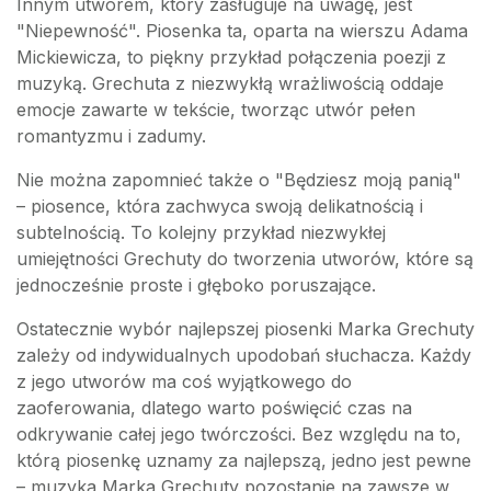
Innym utworem, który zasługuje na uwagę, jest
"Niepewność". Piosenka ta, oparta na wierszu Adama
Mickiewicza, to piękny przykład połączenia poezji z
muzyką. Grechuta z niezwykłą wrażliwością oddaje
emocje zawarte w tekście, tworząc utwór pełen
romantyzmu i zadumy.
Nie można zapomnieć także o "Będziesz moją panią"
– piosence, która zachwyca swoją delikatnością i
subtelnością. To kolejny przykład niezwykłej
umiejętności Grechuty do tworzenia utworów, które są
jednocześnie proste i głęboko poruszające.
Ostatecznie wybór najlepszej piosenki Marka Grechuty
zależy od indywidualnych upodobań słuchacza. Każdy
z jego utworów ma coś wyjątkowego do
zaoferowania, dlatego warto poświęcić czas na
odkrywanie całej jego twórczości. Bez względu na to,
którą piosenkę uznamy za najlepszą, jedno jest pewne
– muzyka Marka Grechuty pozostanie na zawsze w