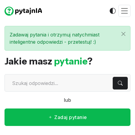
Zadawaj pytania i otrzymuj natychmiast
inteligentne odpowiedzi - przetestuj! :)
Jakie masz
pytanie
?
lub
Zadaj pytanie