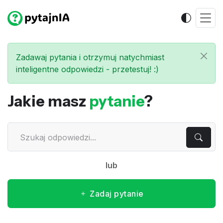
Zadawaj pytania i otrzymuj natychmiast
inteligentne odpowiedzi - przetestuj! :)
Jakie masz
pytanie
?
lub
Zadaj pytanie