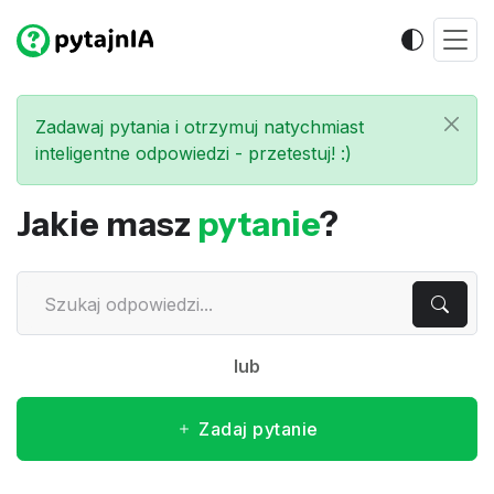
Zadawaj pytania i otrzymuj natychmiast
inteligentne odpowiedzi - przetestuj! :)
Jakie masz
pytanie
?
lub
Zadaj pytanie