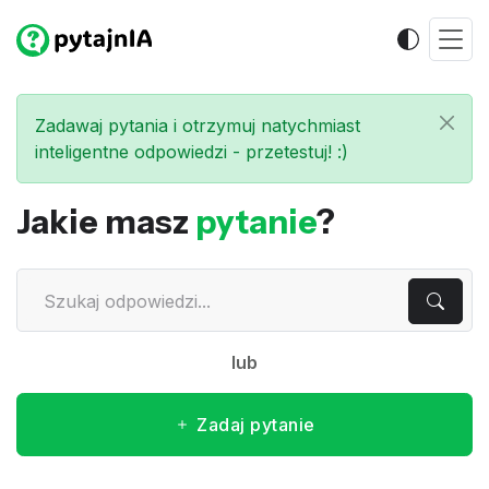
Zadawaj pytania i otrzymuj natychmiast
inteligentne odpowiedzi - przetestuj! :)
Jakie masz
pytanie
?
lub
Zadaj pytanie