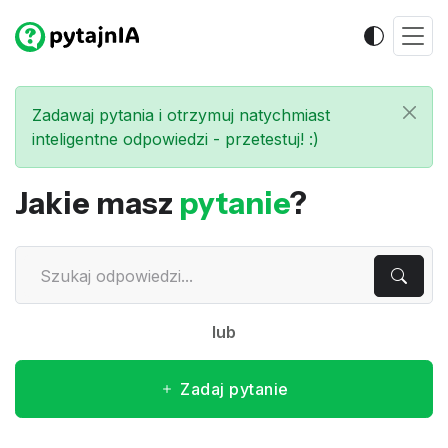
Zadawaj pytania i otrzymuj natychmiast
inteligentne odpowiedzi - przetestuj! :)
Jakie masz
pytanie
?
lub
Zadaj pytanie