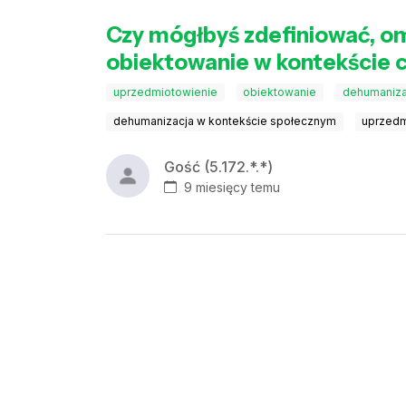
Czy mógłbyś zdefiniować, o
obiektowanie w kontekście 
uprzedmiotowienie
obiektowanie
dehumaniza
dehumanizacja w kontekście społecznym
uprzedm
Gość (5.172.*.*)
9 miesięcy temu