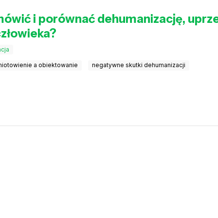
mówić i porównać dehumanizację, uprz
człowieka?
cja
iotowienie a obiektowanie
negatywne skutki dehumanizacji