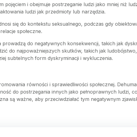
m pojęciem i obejmuje postrzeganie ludzi jako mniej niż lu
raktowania ludzi jak przedmioty lub narzędzia.
dnosi się do kontekstu seksualnego, podczas gdy obiekto
 relacje społeczne.
ka prowadzą do negatywnych konsekwencji, takich jak dyskr
ć do najpoważniejszych skutków, takich jak ludobójstwo,
ej subtelnych form dyskryminacji i wykluczenia.
promowania równości i sprawiedliwości społecznej. Dehuman
lność do postrzegania innych jako pełnoprawnych ludzi, co
czna są ważne, aby przeciwdziałać tym negatywnym zjawis