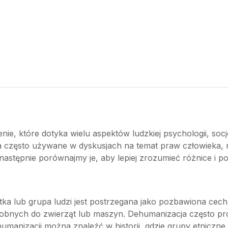
nie, które dotyka wielu aspektów ludzkiej psychologii, socj
ia często używane w dyskusjach na temat praw człowieka, r
 następnie porównajmy je, aby lepiej zrozumieć różnice i p
ka lub grupa ludzi jest postrzegana jako pozbawiona cech
podobnych do zwierząt lub maszyn. Dehumanizacja często p
ehumanizacji można znaleźć w historii, gdzie grupy etniczne,