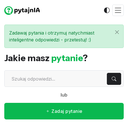
Zadawaj pytania i otrzymuj natychmiast
inteligentne odpowiedzi - przetestuj! :)
Jakie masz
pytanie
?
lub
Zadaj pytanie