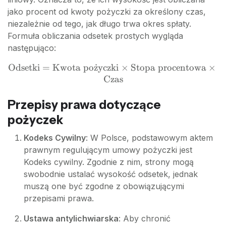
jako procent od kwoty pożyczki za określony czas,
niezależnie od tego, jak długo trwa okres spłaty.
Formuła obliczania odsetek prostych wygląda
następująco:
Odsetki
=
Kwota po
z
˙
yczki
\text{Odsetki}
×
Stopa procentowa
×
Czas
=
\text{Kwota
pożyczki}
Przepisy prawa dotyczące
\times
pożyczek
\text{Stopa
procentowa}
Kodeks Cywilny
: W Polsce, podstawowym aktem
\times
prawnym regulującym umowy pożyczki jest
\text{Czas}
Kodeks cywilny. Zgodnie z nim, strony mogą
swobodnie ustalać wysokość odsetek, jednak
muszą one być zgodne z obowiązującymi
przepisami prawa.
Ustawa antylichwiarska
: Aby chronić