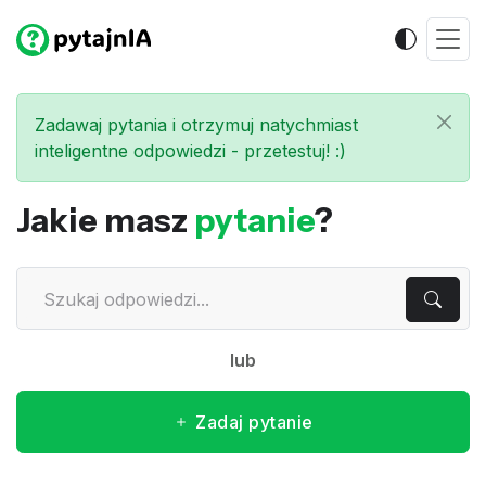
Zadawaj pytania i otrzymuj natychmiast
inteligentne odpowiedzi - przetestuj! :)
Jakie masz
pytanie
?
lub
Zadaj pytanie