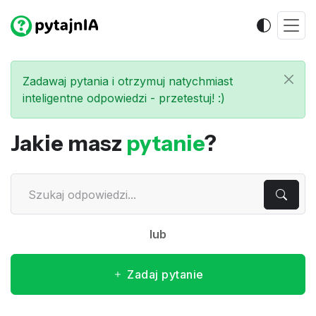
Zadawaj pytania i otrzymuj natychmiast
inteligentne odpowiedzi - przetestuj! :)
Jakie masz
pytanie
?
lub
Zadaj pytanie