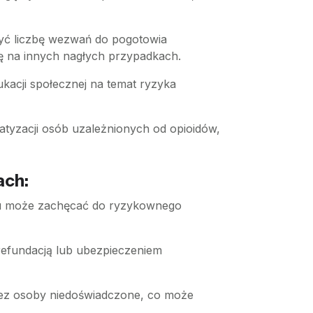
zyć liczbę wezwań do pogotowia
ę na innych nagłych przypadkach.
acji społecznej na temat ryzyka
tyzacji osób uzależnionych od opioidów,
ach:
sonu może zachęcać do ryzykownego
 refundacją lub ubezpieczeniem
rzez osoby niedoświadczone, co może