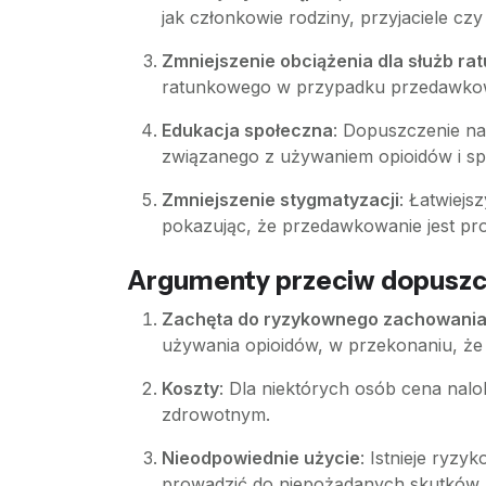
jak członkowie rodziny, przyjaciele c
Zmniejszenie obciążenia dla służb r
ratunkowego w przypadku przedawkowan
Edukacja społeczna
: Dopuszczenie na
związanego z używaniem opioidów i sp
Zmniejszenie stygmatyzacji
: Łatwiej
pokazując, że przedawkowanie jest pr
Argumenty przeciw dopuszcz
Zachęta do ryzykownego zachowani
używania opioidów, w przekonaniu, że
Koszty
: Dla niektórych osób cena nalo
zdrowotnym.
Nieodpowiednie użycie
: Istnieje ryz
prowadzić do niepożądanych skutków l