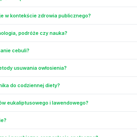
e w kontekście zdrowia publicznego?
nologia, podróże czy nauka?
lanie cebuli?
metody usuwania owłosienia?
nika do codziennej diety?
jków eukaliptusowego i lawendowego?
ie?