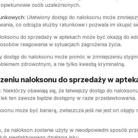
zy opiekunowie osób uzależnionych.
atunkowych
: Ułatwiony dostęp do naloksonu może zmniejs
ia, co odciąża służby ratunkowe i pozwala im skupić si
loksonu do sprzedaży w aptekach może być okazją do eduk
osobów reagowania w sytuacjach zagrożenia życia.
szy dostęp do naloksonu może pomóc w zmniejszeniu stygma
oblemem zdrowotnym, a nie tylko kwestią kryminalną.
eniu naloksonu do sprzedaży w aptek
a
: Niektórzy obawiają się, że łatwiejszy dostęp do nalok
 lek ten zawsze będzie dostępny w razie przedawkowania.
ksonu może być barierą, zwłaszcza jeśli nie jest on objęty
yko, że nalokson zostanie użyty w nieodpowiedni sposób p
ub nieefektywnego działania leku.