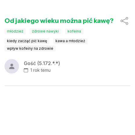
Od jakiego wieku można pić kawę?
młodzież
zdrowe nawyki
kofeina
kiedy zacząć pić kawę
kawa a młodzież
wpływ kofeiny na zdrowie
Gość (5.172.*.*)
1 rok temu