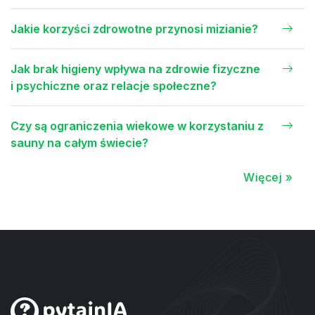
Jakie korzyści zdrowotne przynosi mizianie?
Jak brak higieny wpływa na zdrowie fizyczne
i psychiczne oraz relacje społeczne?
Czy są ograniczenia wiekowe w korzystaniu z
sauny na całym świecie?
Więcej »