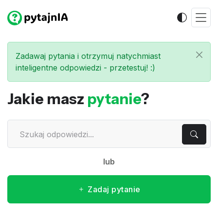
Zadawaj pytania i otrzymuj natychmiast
inteligentne odpowiedzi - przetestuj! :)
Jakie masz
pytanie
?
lub
Zadaj pytanie