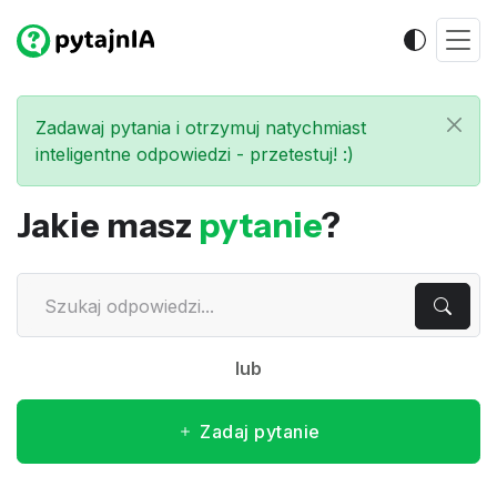
Zadawaj pytania i otrzymuj natychmiast
inteligentne odpowiedzi - przetestuj! :)
Jakie masz
pytanie
?
lub
Zadaj pytanie