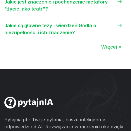
Jakie jest znaczenie i pochodzenie metafory
"życie jako teatr"?
Jakie są główne tezy Twierdzeń Gödla o
niezupełności i ich znaczenie?
Więcej »
Pytajnia.pl - Twoje pytania, nasze inteligentne
odpowiedzi od AI. Rozwiązania w mgnieniu oka dzięki