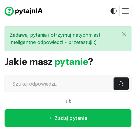
Zadawaj pytania i otrzymuj natychmiast
inteligentne odpowiedzi - przetestuj! :)
Jakie masz
pytanie
?
lub
Zadaj pytanie