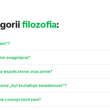
gorii
filozofia
:
Diem"?
ówne osiągnięcia?
e ma współczesne znaczenie?
zenia „byt kształtuje świadomość”?
ie czasoprzestrzeni?