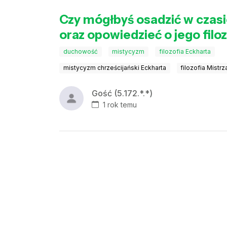
Czy mógłbyś osadzić w czasi
oraz opowiedzieć o jego filoz
duchowość
mistycyzm
filozofia Eckharta
mistycyzm chrześcijański Eckharta
filozofia Mistrz
Gość (5.172.*.*)
1 rok temu