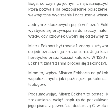
Boga, co czyni go jednym z najważniejszych
która pozwala na bezpośrednie połączenie 
wewnętrzne wyciszenie i odrzucenie własn
Jednym z kluczowych pojęć w filozofii Eck
wyzbycie się przywiązania do rzeczy materi
wtedy, gdy człowiek uwolni się od zewnęt
Mistrz Eckhart był również znany z używan
do jednoznacznego zrozumienia. Jego kazan
heretyckie przez Kościół katolicki. W 1326
Eckhart zmarł zanim proces się zakończył, 
Mimo to, wpływ Mistrza Eckharta na później
współczesnych, jak i późniejsze pokolenia,
teologów.
Podsumowując, Mistrz Eckhart to postać, k
zrozumienia, wciąż inspirują do poszukiwan
jego pisma z pewnością dostarczą Ci wielu m