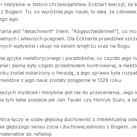
 mistyków w historii chrześcijaństwa. Eckhart wierzył, że 
z Bogiem. To, co wyróżnia jego nauki, to idea, że człowi
ego ego.
harta jest "detachment" (niem. "Abgeschiedenheit"), co m
alnych i własnych pragnień. Dla Eckharta prawdziwe szczęś
rznych wpływów i skupi na swoim wnętrzu oraz na Bogu.
ia języka metaforycznego i paradoksów, co czyniło jego na
ia i pisma były często przedmiotem kontrowersji, a niektó
 roku został oskarżony o herezję, a jego sprawa była rozp
niektóre z jego nauk zostały potępione w 1329 roku.
szych myślicieli i mistyków jest nie do przecenienia. Jego
 w tym takie postacie jak Jan Tauler czy Henryk Suzo, a t
tóra łączy w sobie głęboką duchowość z intelektualną odw
ia głębszego sensu życia i duchowej jedności z Bogiem. Jeś
ateriałów do refleksji.