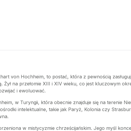
khart von Hochheim, to postać, która z pewnością zasługuje
ą. Żył na przełomie XIII i XIV wieku, co jest kluczowym okre
rozwijać i ewoluować.
heim, w Turyngii, która obecnie znajduje się na terenie Nie
środki intelektualne, takie jak Paryż, Kolonia czy Strasb
wna.
akorzeniona w mistycyzmie chrześcijańskim. Jego myśl konc