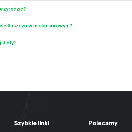
przyrodzie?
tość tłuszczu w mleku surowym?
 diety?
Szybkie linki
Polecamy