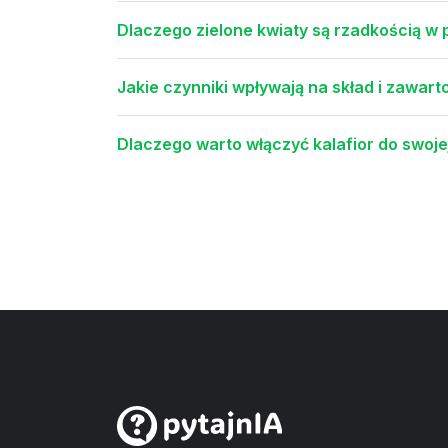
Dlaczego zielone kwiaty są rzadkością w 
Jakie czynniki wpływają na skład i zawar
Dlaczego warto włączyć kalafior do swojej