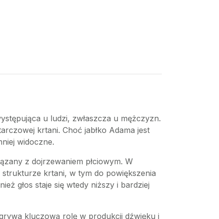
ystępująca u ludzi, zwłaszcza u mężczyzn.
tarczowej krtani. Choć jabłko Adama jest
niej widoczne.
związany z dojrzewaniem płciowym. W
strukturze krtani, w tym do powiększenia
eż głos staje się wtedy niższy i bardziej
odgrywa kluczową rolę w produkcji dźwięku i