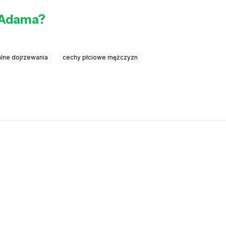
u Adama?
lne dojrzewania
cechy płciowe mężczyzn