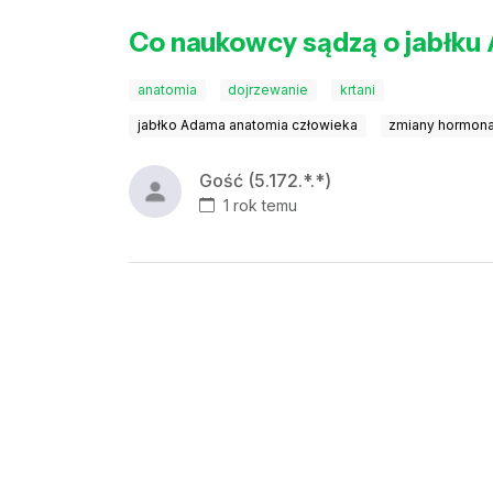
Co naukowcy sądzą o jabłk
anatomia
dojrzewanie
krtani
jabłko Adama anatomia człowieka
zmiany hormona
Gość (5.172.*.*)
1 rok temu