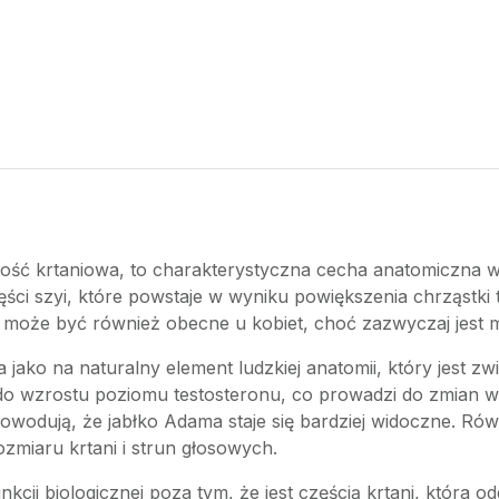
ość krtaniowa, to charakterystyczna cecha anatomiczna w
ęści szyi, które powstaje w wyniku powiększenia chrząstki 
może być również obecne u kobiet, choć zazwyczaj jest m
 jako na naturalny element ludzkiej anatomii, który jest 
do wzrostu poziomu testosteronu, co prowadzi do zmian w 
owodują, że jabłko Adama staje się bardziej widoczne. Równi
ozmiaru krtani i strun głosowych.
nkcji biologicznej poza tym, że jest częścią krtani, która 