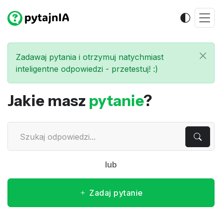
Zadawaj pytania i otrzymuj natychmiast
inteligentne odpowiedzi - przetestuj! :)
Jakie masz
pytanie
?
lub
Zadaj pytanie