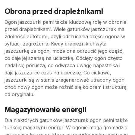
Obrona przed drapieżnikami
Ogon jaszczurki pełni także kluczową rolę w obronie
przed drapieżnikami. Wiele gatunków jaszczurek ma
zdolność autotomii, czyli odrzucania części ogona w
sytuacji zagrożenia. Kiedy drapieżnik chwyta
jaszczurkę za ogon, może ona odrzucić jego część,
co daje jej szansę na ucieczkę. Odcięty ogon często
nadal się porusza, co odwraca uwagę napastnika i
daje jaszczurce czas na ucieczkę. Co ciekawe,
jaszczurki są w stanie zregenerować utracony ogon,
choć nowy ogon może różnić się kolorem i strukturą
od oryginału.
Magazynowanie energii
Dla niektórych gatunków jaszczurek ogon pełni także
funkcję magazynu energii. W ogonie mogą gromadzić
się zapasy tłuszczu, które jaszczurka wykorzystuje w