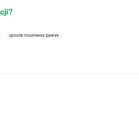
cji?
a
sposób rozumienia zjawisk