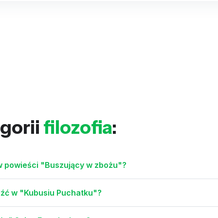
gorii
filozofia
:
 w powieści "Buszujący w zbożu"?
eźć w "Kubusiu Puchatku"?