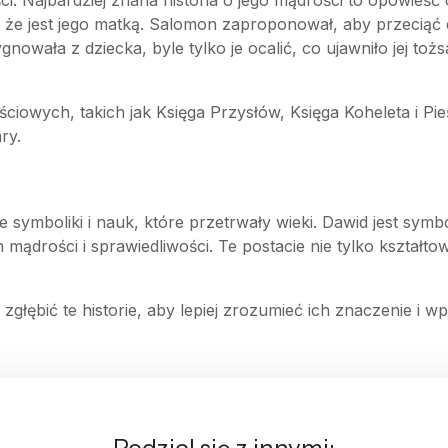
i. Najbardziej znana historia o jego mądrości to opowieść
 że jest jego matką. Salomon zaproponował, aby przeciąć d
nowała z dziecka, byle tylko je ocalić, co ujawniło jej to
iowych, takich jak Księga Przysłów, Księga Koheleta i Pieś
ry.
e symboliki i nauk, które przetrwały wieki. Dawid jest symb
mądrości i sprawiedliwości. Te postacie nie tylko kształtow
to zgłębić te historie, aby lepiej zrozumieć ich znaczenie i