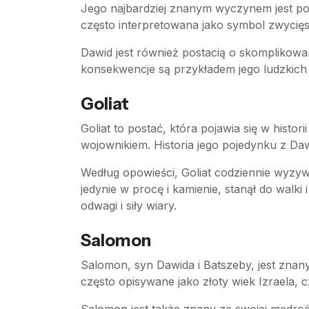
Jego najbardziej znanym wyczynem jest poko
często interpretowana jako symbol zwycięst
Dawid jest również postacią o skomplikowan
konsekwencje są przykładem jego ludzkich 
Goliat
Goliat to postać, która pojawia się w histor
wojownikiem. Historia jego pojedynku z Daw
Według opowieści, Goliat codziennie wyzywa
jedynie w procę i kamienie, stanął do walk
odwagi i siły wiary.
Salomon
Salomon, syn Dawida i Batszeby, jest znan
często opisywane jako złoty wiek Izraela, 