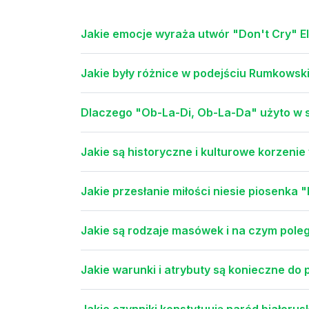
Jakie emocje wyraża utwór "Don't Cry" El
Jakie były różnice w podejściu Rumkowsk
Dlaczego "Ob-La-Di, Ob-La-Da" użyto w s
Jakie są historyczne i kulturowe korzenie
Jakie przesłanie miłości niesie piosenka 
Jakie są rodzaje masówek i na czym poleg
Jakie warunki i atrybuty są konieczne d
Jakie czynniki konstytuują naród białorusk