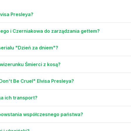
visa Presleya?
iego i Czerniakowa do zarządzania gettem?
erialu "Dzień za dniem"?
 wizerunku Śmierci z kosą?
"Don't Be Cruel" Elvisa Presleya?
a ich transport?
o powstania współczesnego państwa?
i i ukraiński?