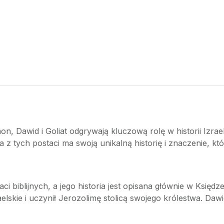
omon, Dawid i Goliat odgrywają kluczową rolę w historii Iz
a z tych postaci ma swoją unikalną historię i znaczenie, k
aci biblijnych, a jego historia jest opisana głównie w Księd
elskie i uczynił Jerozolimę stolicą swojego królestwa. Daw