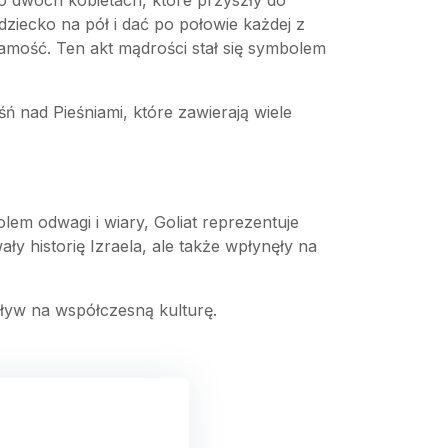
 o dwóch kobietach, które przyszły do
ziecko na pół i dać po połowie każdej z
żsamość. Ten akt mądrości stał się symbolem
ń nad Pieśniami, które zawierają wiele
olem odwagi i wiary, Goliat reprezentuje
ały historię Izraela, ale także wpłynęły na
 wpływ na współczesną kulturę.