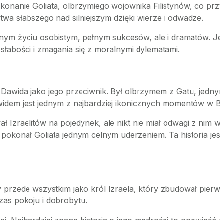
nanie Goliata, olbrzymiego wojownika Filistynów, co przyn
wa słabszego nad silniejszym dzięki wierze i odwadze.
ym życiu osobistym, pełnym sukcesów, ale i dramatów. Jeg
słabości i zmagania się z moralnymi dylematami.
ii Dawida jako jego przeciwnik. Był olbrzymem z Gatu, jednym
idem jest jednym z najbardziej ikonicznych momentów w Bib
ł Izraelitów na pojedynek, ale nikt nie miał odwagi z nim
i i pokonał Goliata jednym celnym uderzeniem. Ta historia j
y przede wszystkim jako król Izraela, który zbudował pier
czas pokoju i dobrobytu.