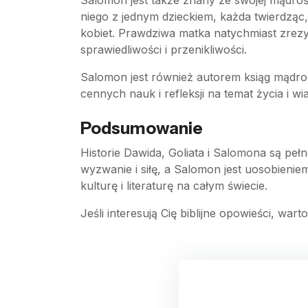
Salomon jest także znany ze swojej mądrośc
niego z jednym dzieckiem, każda twierdząc,
kobiet. Prawdziwa matka natychmiast zrezyg
sprawiedliwości i przenikliwości.
Salomon jest również autorem ksiąg mądrośc
cennych nauk i refleksji na temat życia i wia
Podsumowanie
Historie Dawida, Goliata i Salomona są pełn
wyzwanie i siłę, a Salomon jest uosobieniem 
kulturę i literaturę na całym świecie.
Jeśli interesują Cię biblijne opowieści, war