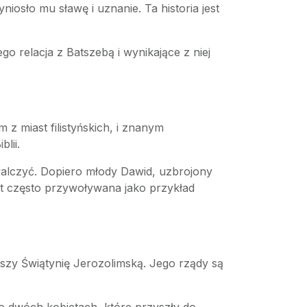
iosło mu sławę i uznanie. Ta historia jest
o relacja z Batszebą i wynikające z niej
 z miast filistyńskich, i znanym
lii.
 walczyć. Dopiero młody Dawid, uzbrojony
est często przywoływana jako przykład
wszy Świątynię Jerozolimską. Jego rządy są