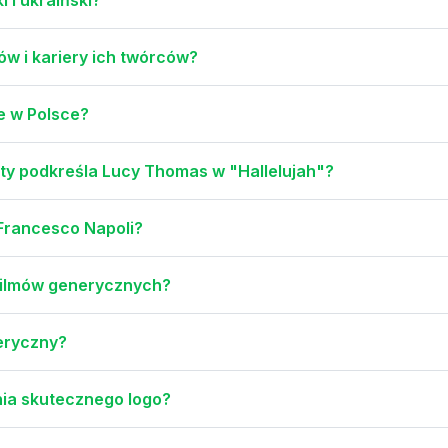
ów i kariery ich twórców?
e w Polsce?
ety podkreśla Lucy Thomas w "Hallelujah"?
 Francesco Napoli?
 filmów generycznych?
neryczny?
nia skutecznego logo?