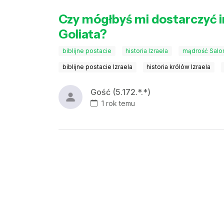
Czy mógłbyś mi dostarczyć i
Goliata?
biblijne postacie
historia Izraela
mądrość Sal
biblijne postacie Izraela
historia królów Izraela
Gość (5.172.*.*)
1 rok temu