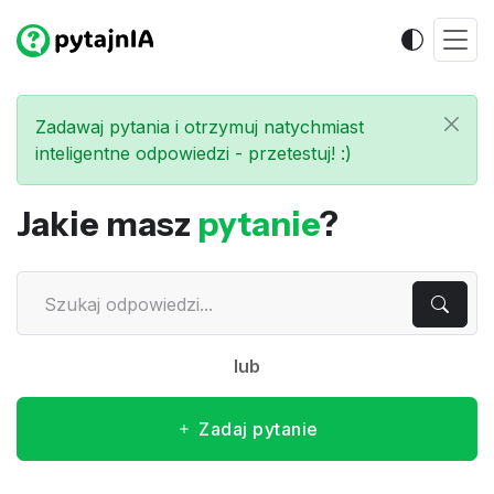
Zadawaj pytania i otrzymuj natychmiast
inteligentne odpowiedzi - przetestuj! :)
Jakie masz
pytanie
?
lub
Zadaj pytanie