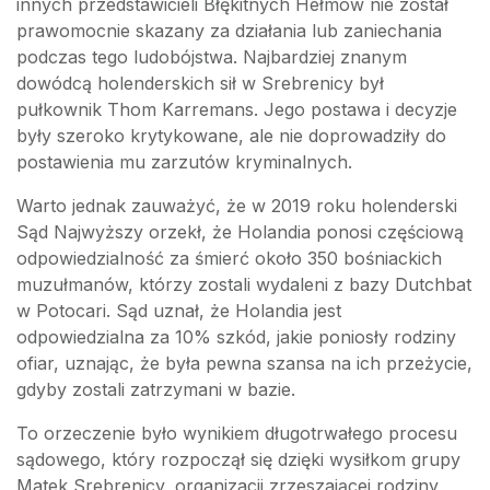
innych przedstawicieli Błękitnych Hełmów nie został
prawomocnie skazany za działania lub zaniechania
podczas tego ludobójstwa. Najbardziej znanym
dowódcą holenderskich sił w Srebrenicy był
pułkownik Thom Karremans. Jego postawa i decyzje
były szeroko krytykowane, ale nie doprowadziły do
postawienia mu zarzutów kryminalnych.
Warto jednak zauważyć, że w 2019 roku holenderski
Sąd Najwyższy orzekł, że Holandia ponosi częściową
odpowiedzialność za śmierć około 350 bośniackich
muzułmanów, którzy zostali wydaleni z bazy Dutchbat
w Potocari. Sąd uznał, że Holandia jest
odpowiedzialna za 10% szkód, jakie poniosły rodziny
ofiar, uznając, że była pewna szansa na ich przeżycie,
gdyby zostali zatrzymani w bazie.
To orzeczenie było wynikiem długotrwałego procesu
sądowego, który rozpoczął się dzięki wysiłkom grupy
Matek Srebrenicy, organizacji zrzeszającej rodziny