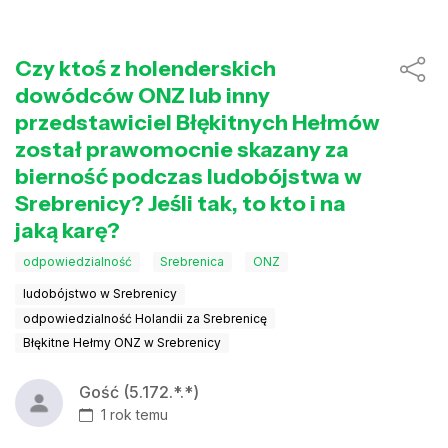
Czy ktoś z holenderskich
dowódców ONZ lub inny
przedstawiciel Błękitnych Hełmów
został prawomocnie skazany za
bierność podczas ludobójstwa w
Srebrenicy? Jeśli tak, to kto i na
jaką karę?
odpowiedzialność
Srebrenica
ONZ
ludobójstwo w Srebrenicy
odpowiedzialność Holandii za Srebrenicę
Błękitne Hełmy ONZ w Srebrenicy
Gość (5.172.*.*)
1 rok temu