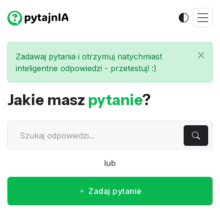
Zadawaj pytania i otrzymuj natychmiast
inteligentne odpowiedzi - przetestuj! :)
Jakie masz
pytanie
?
lub
Zadaj pytanie