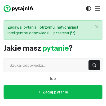
Zadawaj pytania i otrzymuj natychmiast
inteligentne odpowiedzi - przetestuj! :)
Jakie masz
pytanie
?
lub
Zadaj pytanie