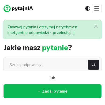
Zadawaj pytania i otrzymuj natychmiast
inteligentne odpowiedzi - przetestuj! :)
Jakie masz
pytanie
?
lub
Zadaj pytanie