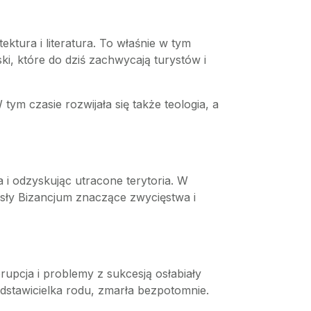
ektura i literatura. To właśnie w tym
ski, które do dziś zachwycają turystów i
W tym czasie rozwijała się także teologia, a
a i odzyskując utracone terytoria. W
osły Bizancjum znaczące zwycięstwa i
pcja i problemy z sukcesją osłabiały
edstawicielka rodu, zmarła bezpotomnie.