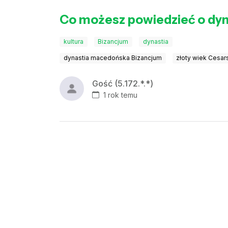
Co możesz powiedzieć o dyn
kultura
Bizancjum
dynastia
dynastia macedońska Bizancjum
złoty wiek Cesar
Gość (5.172.*.*)
1 rok temu