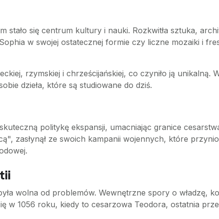
 stało się centrum kultury i nauki. Rozkwitła sztuka, archit
 Sophia w swojej ostatecznej formie czy liczne mozaiki i fre
ckiej, rzymskiej i chrześcijańskiej, co czyniło ją unikalną. 
obie dzieła, które są studiowane do dziś.
 skuteczną politykę ekspansji, umacniając granice cesarstw
jcą", zasłynął ze swoich kampanii wojennych, które przyni
odowej.
ii
yła wolna od problemów. Wewnętrzne spory o władzę, koru
się w 1056 roku, kiedy to cesarzowa Teodora, ostatnia prz