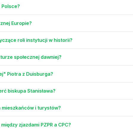
j Polsce?
cznej Europie?
zące roli instytucji w historii?
ukturze społecznej dawniej?
ej" Piotra z Duisburga?
ierć biskupa Stanisława?
la mieszkańców i turystów?
e między zjazdami PZPR a CPC?