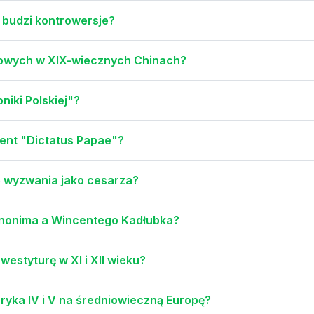
a budzi kontrowersje?
umowych w XIX-wiecznych Chinach?
oniki Polskiej"?
ent "Dictatus Papae"?
sze wyzwania jako cesarza?
 Anonima a Wincentego Kadłubka?
nwestyturę w XI i XII wieku?
nryka IV i V na średniowieczną Europę?