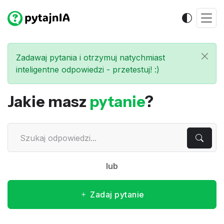
Zadawaj pytania i otrzymuj natychmiast
inteligentne odpowiedzi - przetestuj! :)
Jakie masz
pytanie
?
lub
Zadaj pytanie