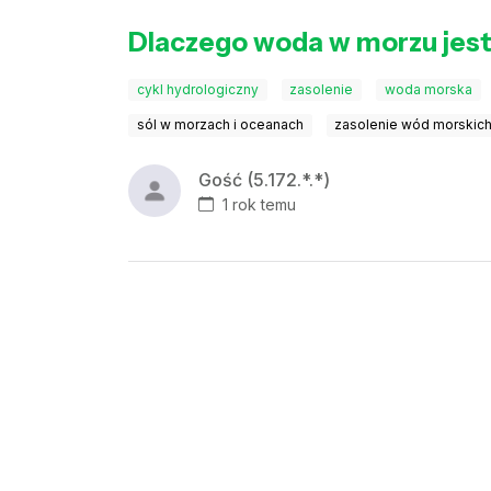
Dlaczego woda w morzu jest s
cykl hydrologiczny
zasolenie
woda morska
sól w morzach i oceanach
zasolenie wód morskic
Gość (5.172.*.*)
1 rok temu