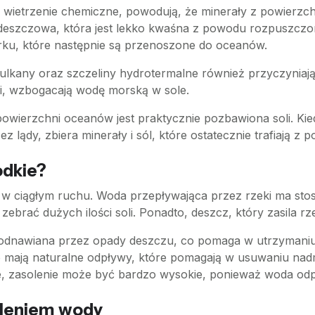
ak wietrzenie chemiczne, powodują, że minerały z powierzc
 deszczowa, która jest lekko kwaśna z powodu rozpuszcz
lorku, które następnie są przenoszone do oceanów.
lkany oraz szczeliny hydrotermalne również przyczyniaj
rki, wzbogacają wodę morską w sole.
owierzchni oceanów jest praktycznie pozbawiona soli. Kied
z lądy, zbiera minerały i sól, które ostatecznie trafiają 
odkie?
est w ciągłym ruchu. Woda przepływająca przez rzeki ma st
zebrać dużych ilości soli. Ponadto, deszcz, który zasila rzeki
ie odnawiana przez opady deszczu, co pomaga w utrzymaniu
o mają naturalne odpływy, które pomagają w usuwaniu nadm
 zasolenie może być bardzo wysokie, ponieważ woda odpa
oleniem wody