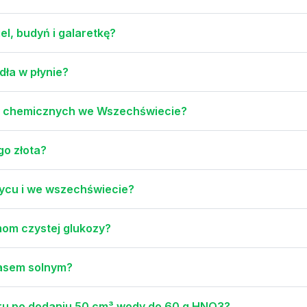
el, budyń i galaretkę?
dła w płynie?
ów chemicznych we Wszechświecie?
go złota?
ężycu i we wszechświecie?
om czystej glukozy?
wasem solnym?
oru po dodaniu 50 cm³ wody do 60 g HNO3?