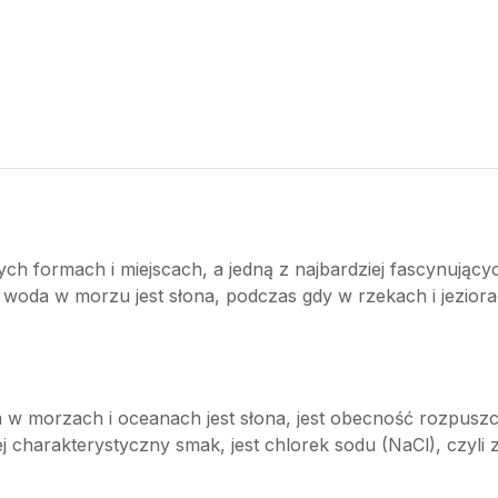
h formach i miejscach, a jedną z najbardziej fascynujący
 woda w morzu jest słona, podczas gdy w rzekach i jezior
 morzach i oceanach jest słona, jest obecność rozpuszc
ej charakterystyczny smak, jest chlorek sodu (NaCl), czyli 