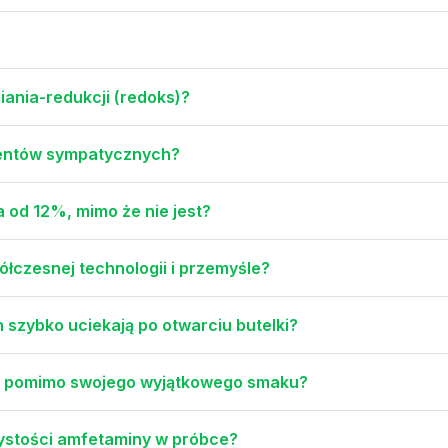
iania-redukcji (redoks)?
amentów sympatycznych?
 od 12%, mimo że nie jest?
ółczesnej technologii i przemyśle?
szybko uciekają po otwarciu butelki?
wą pomimo swojego wyjątkowego smaku?
zystości amfetaminy w próbce?