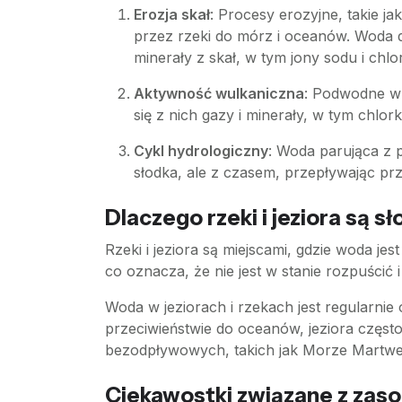
Erozja skał
: Procesy erozyjne, takie j
przez rzeki do mórz i oceanów. Woda
minerały z skał, w tym jony sodu i ch
Aktywność wulkaniczna
: Podwodne wu
się z nich gazy i minerały, w tym chlo
Cykl hydrologiczny
: Woda parująca z p
słodka, ale z czasem, przepływając prze
Dlaczego rzeki i jeziora są sł
Rzeki i jeziora są miejscami, gdzie woda j
co oznacza, że nie jest w stanie rozpuścić i 
Woda w jeziorach i rzekach jest regularn
przeciwieństwie do oceanów, jeziora częst
bezodpływowych, takich jak Morze Martwe,
Ciekawostki związane z zas