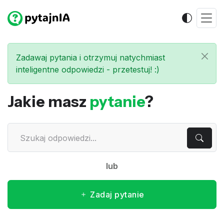
Zadawaj pytania i otrzymuj natychmiast
inteligentne odpowiedzi - przetestuj! :)
Jakie masz
pytanie
?
lub
Zadaj pytanie