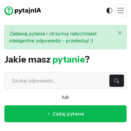
Zadawaj pytania i otrzymuj natychmiast
inteligentne odpowiedzi - przetestuj! :)
Jakie masz
pytanie
?
lub
Zadaj pytanie