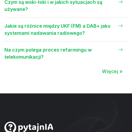
Czym są woki-toki i w jakich sytuacjach są
używane?
Jakie są różnice między UKF (FM) a DAB+ jako
systemami nadawania radiowego?
Na czym polega proces refarmingu w
telekomunikacji?
Więcej »