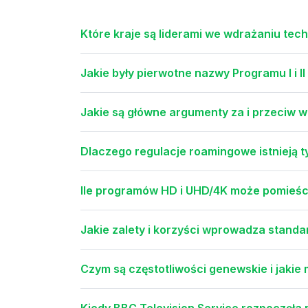
Które kraje są liderami we wdrażaniu tech
Jakie były pierwotne nazwy Programu I i II
Jakie są główne argumenty za i przeciw 
Dlaczego regulacje roamingowe istnieją tyl
Ile programów HD i UHD/4K może pomieśc
Jakie zalety i korzyści wprowadza standa
Czym są częstotliwości genewskie i jakie
Kiedy BBC Television Service rozpoczęła