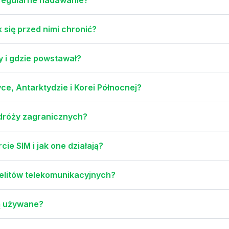
 się przed nimi chronić?
wy i gdzie powstawał?
e, Antarktydzie i Korei Północnej?
podróży zagranicznych?
ie SIM i jak one działają?
telitów telekomunikacyjnych?
są używane?