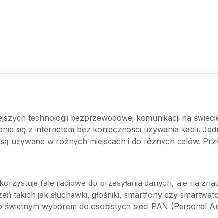
iejszych technologii bezprzewodowej komunikacji na świeci
ie się z internetem bez konieczności używania kabli. Jedna
e są używane w różnych miejscach i do różnych celów. Przyj
orzystuje fale radiowe do przesyłania danych, ale na znacz
 takich jak słuchawki, głośniki, smartfony czy smartwatch
go świetnym wyborem do osobistych sieci PAN (Personal A