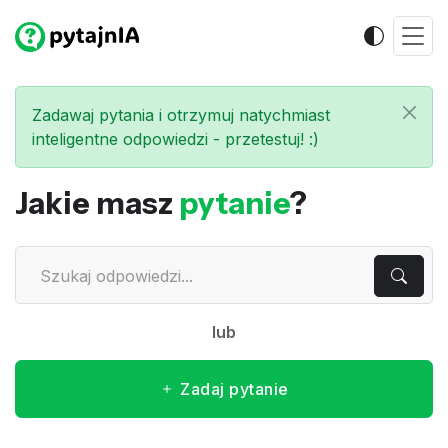
Zadawaj pytania i otrzymuj natychmiast
inteligentne odpowiedzi - przetestuj! :)
Jakie masz
pytanie
?
lub
Zadaj pytanie