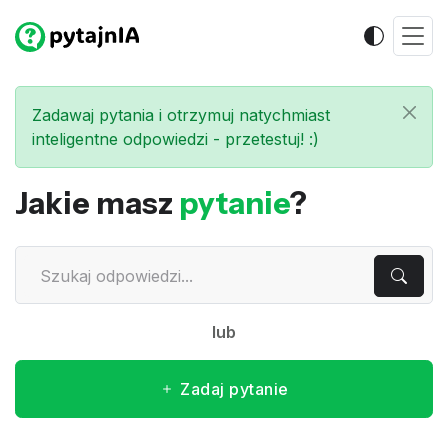
Zadawaj pytania i otrzymuj natychmiast
inteligentne odpowiedzi - przetestuj! :)
Jakie masz
pytanie
?
lub
Zadaj pytanie