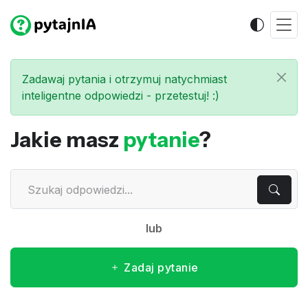
Zadawaj pytania i otrzymuj natychmiast
inteligentne odpowiedzi - przetestuj! :)
Jakie masz
pytanie
?
lub
Zadaj pytanie